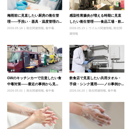
梅雨前に見直したい厨房の衛生管
感染性胃腸炎が増える時期に見直
理――手洗い・器具・温度管理の...
したい衛生管理――食品工場・飲...
2026.05.18
衛生関連情報
,
食中毒
2026.05.15
ウイルス関連情報
,
衛生関
連情報
GWのキッチンカーで注意したい食
飲食店で見直したい共用タオル・
中毒対策――最近の事例から見...
手袋・シンク運用――ノロ事例か...
2026.05.01
衛生関連情報
,
食中毒
2026.04.20
衛生関連情報
,
食中毒