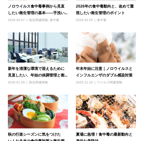
ノロウイルス食中毒事例から見直
2026年の食中毒動向と、改めて重
したい衛生管理の基本――手洗い...
視したい衛生管理のポイント
2026.04.07
衛生関連情報
,
食中毒
2026.02.05
食中毒
新年を清潔な環境で迎えるために
年末年始に注意｜ノロウイルスと
見直したい、年始の体調管理と衛...
インフルエンザのダブル感染対策
2026.01.05
衛生関連情報
2025.12.22
ウイルス関連情報
秋の行楽シーズンに気をつけた
夏場に急増！食中毒の最新動向と
い！お弁当の食中毒対策と衛生管
身近な予防法