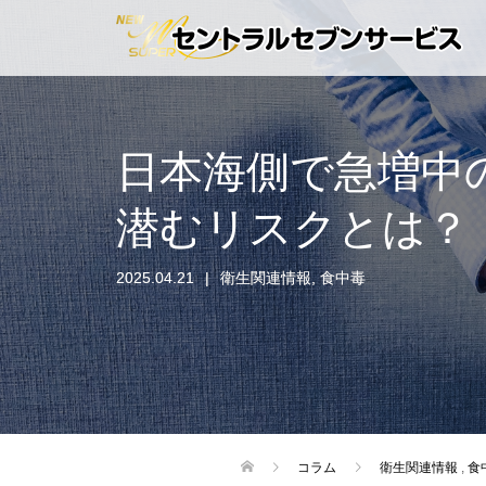
日本海側で急増中
潜むリスクとは？
2025.04.21
衛生関連情報
,
食中毒
コラム
衛生関連情報
,
食