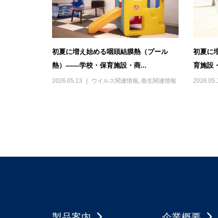
初夏に増え始める咽頭結膜熱（プール
初夏に
熱）――学校・保育施設・商...
育施設・
2026.05.13
ウイルス関連情報
,
衛生関連情報
2026.05.
製品案内
企業概要