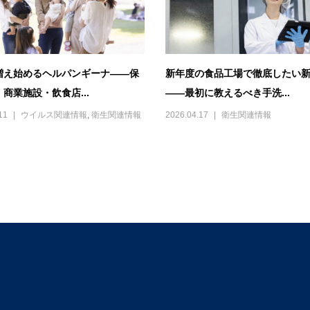
増え始めるヘルパンギーナ――保
新年度の食品工場で徹底したい
商業施設・飲食店...
――最初に教えるべき手洗...
11
ウイルス関連情報
,
衛生関連情報
2026.04.17
衛生関連情報