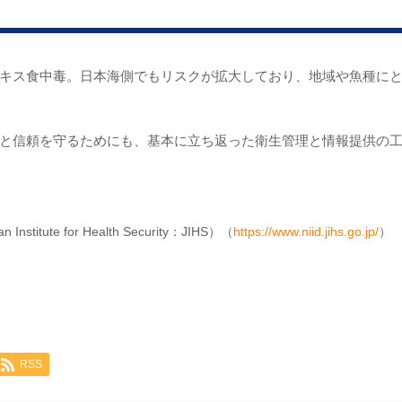
キス食中毒。日本海側でもリスクが拡大しており、地域や魚種に
と信頼を守るためにも、基本に立ち返った衛生管理と情報提供の
tute for Health Security：JIHS）（
https://www.niid.jihs.go.jp/
）
RSS