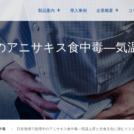
製品案内
導入事例
企業概要
コ
のアニサキス食中毒―気
中毒
日本海側で急増中のアニサキス食中毒―気温上昇と生食文化に潜むリス