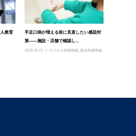
新人教育
手足口病が増える前に見直したい感染対
策――施設・店舗で確認し...
2026.05.07
ウイルス関連情報
,
衛生関連情報