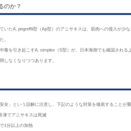
るのか？
たA. pegreffii型（Ap型）のアニサキスは、筋肉への侵入が
た。
毒を引き起こすA. simplex（S型）が、日本海側でも確認され
用しなくなりつつあります。
安全」という誤解に注意し、下記のような対策を徹底することが
の冷凍でアニサキスは死滅
℃で1分以上の加熱