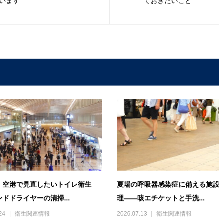
います
ておきたいこと
・空港で見直したいトイレ衛生
夏場の呼吸器感染症に備える施
ドドライヤーの清掃...
理――咳エチケットと手洗...
24
衛生関連情報
2026.07.13
衛生関連情報