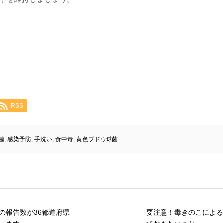
RSS
菌
,
感染予防
,
手洗い
,
食中毒
,
黄色ブドウ球菌
の報告数が36都道府県
要注意！毒きのこによる