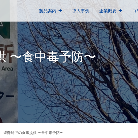
製品案内
導入事例
企業概要
コ
供 〜食中毒予防〜
避難所での食事提供 〜食中毒予防〜