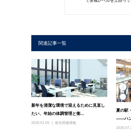
で警戒レベルを上回って
関連記事一覧
新年を清潔な環境で迎えるために見直し
夏の駅
たい、年始の体調管理と衛...
――ハン
2026.01.05
衛生関連情報
2026.07.